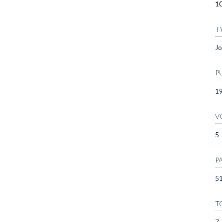
10
T
Jo
P
1
V
5
P
51
T
7